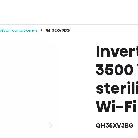
lit air conditioners
QH35XV3BG
Inver
3500
steril
Wi-Fi
QH35XV3BG