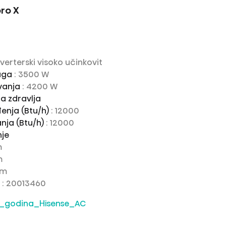
pro X
Inverterski visoko učinkovit
aga
: 3500 W
vanja
: 4200 W
a zdravlja
đenja (Btu/h)
: 12000
anja (Btu/h)
: 12000
nje
m
m
mm
a
: 20013460