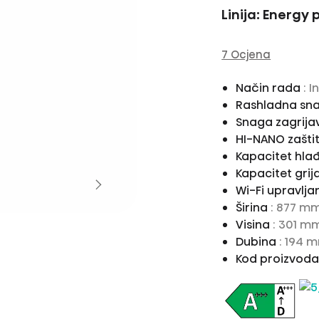
Linija: Energy 
7 Ocjena
Način rada
: 
Rashladna sn
Snaga zagrija
HI-NANO zaštit
Kapacitet hla
Kapacitet grij
Wi-Fi upravlja
Širina
: 877 m
Visina
: 301 m
Dubina
: 194 
Kod proizvod