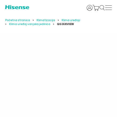
Prijava
Početna stranica
Klimatizacija
Klima uređaji
Klima uređaj vanjska jedinica
QG35XV0EW