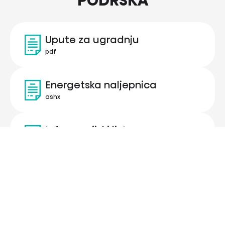
PODRŠKA
Upute za ugradnju
pdf
Energetska naljepnica
ashx
Informacijski list
aspx
Produktne informacije za
štampu
pdf