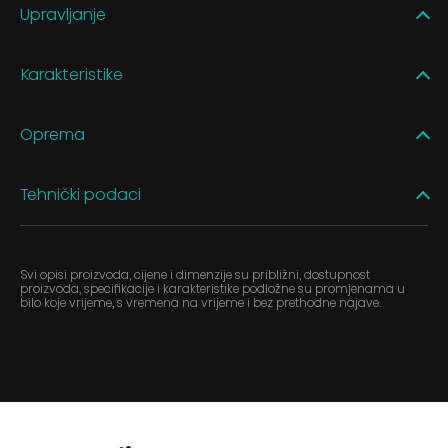
Upravljanje
Karakteristike
Oprema
Tehnički podaci
Svi opisi proizvoda, cijene i dimenzije su približni, dostupnost
proizvoda, specifikacije i karakteristike podložne su promjenama u
bilo koje vrijeme, s vremena na vrijeme i bez prethodne najave.