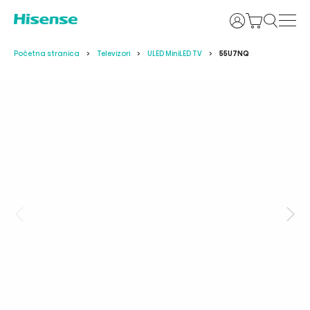
Prijava
Početna stranica
Televizori
ULED MiniLED TV
55U7NQ