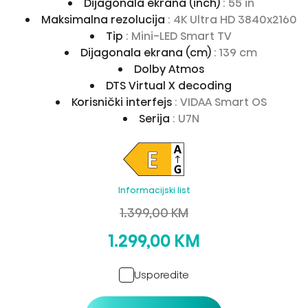
Dijagonala ekrana (inch)
: 55 in
Maksimalna rezolucija
: 4K Ultra HD 3840x2160
Tip
: Mini-LED Smart TV
Dijagonala ekrana (cm)
: 139 cm
Dolby Atmos
DTS Virtual X decoding
Korisnički interfejs
: VIDAA Smart OS
Serija
: U7N
Informacijski list
1.399,00 KM
1.299,00 KM
Usporedite