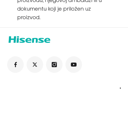
proizvodu, njegovoj ambalaži ili u
dokumentu koji je priložen uz
proizvod.
TV & Audio
Televizori
Soundbar zvučnici
Laser TV