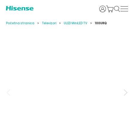
Prijava
Početna stranica
Televizori
ULED MiniLED TV
100U8Q