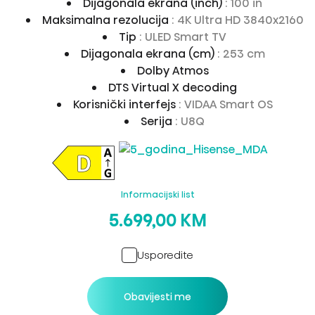
Dijagonala ekrana (inch)
: 100 in
Maksimalna rezolucija
: 4K Ultra HD 3840x2160
Tip
: ULED Smart TV
Dijagonala ekrana (cm)
: 253 cm
Dolby Atmos
DTS Virtual X decoding
Korisnički interfejs
: VIDAA Smart OS
Serija
: U8Q
Informacijski list
5.699,00 KM
Usporedite
Obavijesti me