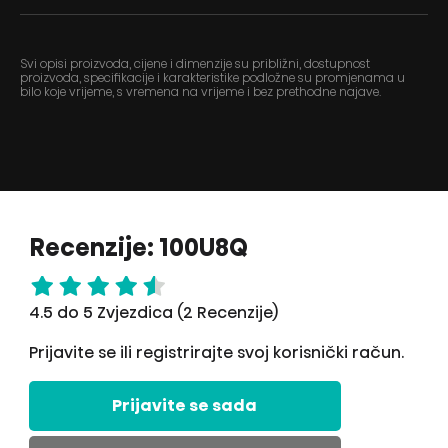
Svi opisi proizvoda, cijene i dimenzije su približni, dostupnost
proizvoda, specifikacije i karakteristike podložne su promjenama u
bilo koje vrijeme, s vremena na vrijeme i bez prethodne najave.
Recenzije: 100U8Q
4.5 do 5 Zvjezdica (2 Recenzije)
Prijavite se ili registrirajte svoj korisnički račun.
Prijavite se sada