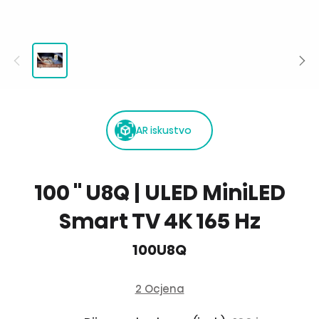
AR iskustvo
100 '' U8Q | ULED MiniLED
Smart TV 4K 165 Hz
100U8Q
2 Ocjena