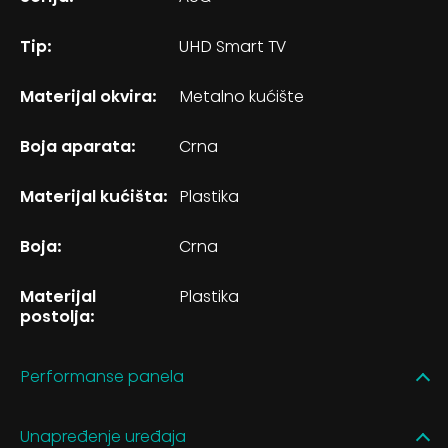
Tip:
UHD Smart TV
Materijal okvira:
Metalno kućište
Boja aparata:
Crna
Materijal kućišta:
Plastika
Boja:
Crna
Materijal
Plastika
postolja:
Performanse panela
Unapređenje uređaja