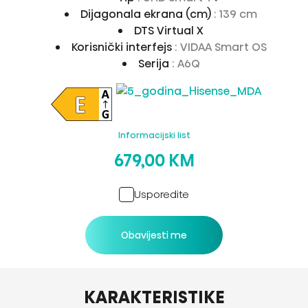
Dijagonala ekrana (cm)
: 139 cm
DTS Virtual X
Korisnički interfejs
: VIDAA Smart OS
Serija
: A6Q
Informacijski list
679,00 KM
Usporedite
Obavijesti me
KARAKTERISTIKE