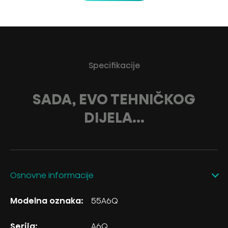
Specifikacije
SADA, EVO TEHNIČKOG
DIJELA...
Osnovne informacije
Modelna oznaka:
55A6Q
Serija:
A6Q