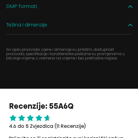
DMP formati
Težina i dimenzije
Svi opisi proizvoda, cijene i dimenzije su približni, dostupnost
proizvoda, specifikacije i karakteristike podložne su promjenama u
bilo koje vrijeme, s vremena na vrijeme i bez prethodne najave.
Recenzije: 55A6Q
4.6 do 5 Zvjezdica (11 Recenzije)