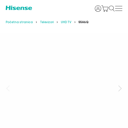
Prijava
Početna stranica
Televizori
UHD TV
55A6Q