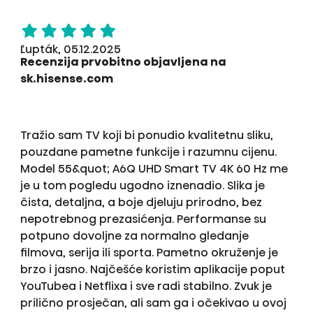
Ľupták, 05.12.2025
Recenzija prvobitno objavljena na
sk.hisense.com
Tražio sam TV koji bi ponudio kvalitetnu sliku,
pouzdane pametne funkcije i razumnu cijenu.
Model 55&quot; A6Q UHD Smart TV 4K 60 Hz me
je u tom pogledu ugodno iznenadio. Slika je
čista, detaljna, a boje djeluju prirodno, bez
nepotrebnog prezasićenja. Performanse su
potpuno dovoljne za normalno gledanje
filmova, serija ili sporta. Pametno okruženje je
brzo i jasno. Najčešće koristim aplikacije poput
YouTubea i Netflixa i sve radi stabilno. Zvuk je
prilično prosječan, ali sam ga i očekivao u ovoj