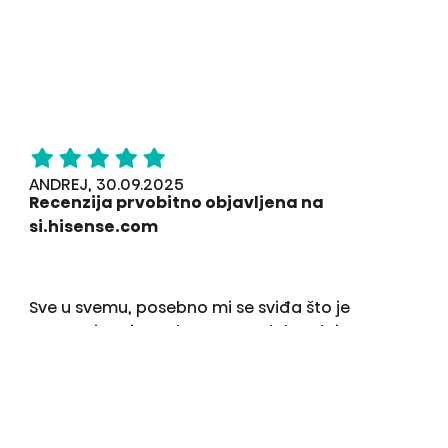
ANDREJ, 30.09.2025
Recenzija prvobitno objavljena na
si.hisense.com
Sve u svemu, posebno mi se sviđa što je
pametni TV, jer uglavnom nadoknađujem ono
što sam propustio, putem aplikacija i, naravno,
Netflixa.