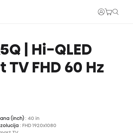
Prijava
 A5Q | Hi-QLED
 TV FHD 60 Hz
rana (inch)
: 40 in
zolucija
: FHD 1920x1080
Smart TV