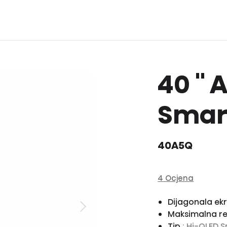
40 ''
Smart
40A5Q
4 Ocjena
Dijagonala ek
Maksimalna re
Tip
: Hi-QLED 