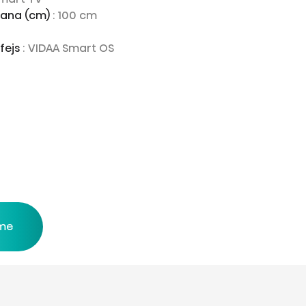
rana (cm)
: 100 cm
rfejs
: VIDAA Smart OS
 me