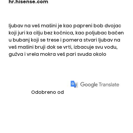
hr.hisense.com
ljubav na veš mašini je kao papreni bob dvojac
koji juri ka cilju bez kočnica, kao poljubac bačen
u bubanj koji se trese i pomera stvari ljubav na
veš mašini bruji dok se vrti, izbacuje svu vodu,
gužva i vrela mokra veš pari svuda okolo
Odobreno od