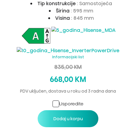
Tip konstrukcije
: Samostojeća
Širina
: 595 mm
Visina
: 845 mm
Informacijski list
835,00 KM
668,00 KM
PDV uključen, dostava u roku od 3 radna dana
Usporedite
Dodaj u korpu