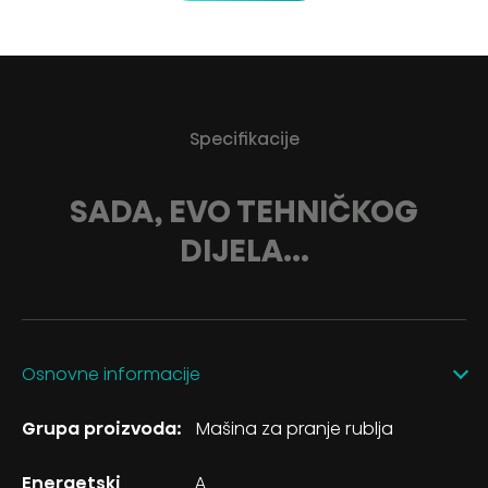
Specifikacije
SADA, EVO TEHNIČKOG
DIJELA...
Osnovne informacije
Grupa proizvoda:
Mašina za pranje rublja
Energetski
A