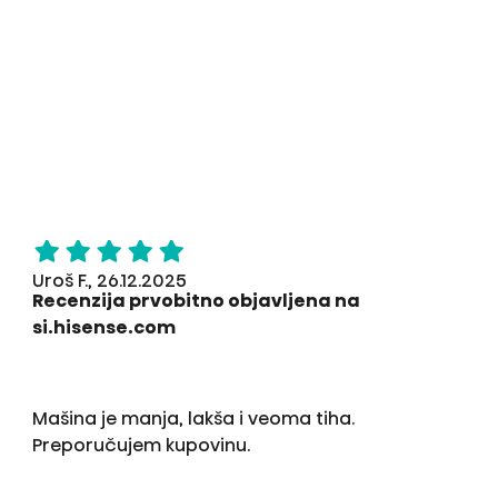
Uroš F., 26.12.2025
Recenzija prvobitno objavljena na
si.hisense.com
Mašina je manja, lakša i veoma tiha.
Preporučujem kupovinu.