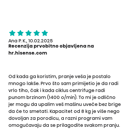
Ana P. K., 10.02.2025
Recenzija prvobitno objavljena na
hr.hisense.com
Od kada ga koristim, pranje veša je postalo
mnogo lakše. Prvo što sam primijetio je da radi
vrlo tiho, čak i kada ciklus centrifuge radi
punom brzinom (1400 o/min). To mi je odlično
jer mogu da upalim veš mašinu uveče bez brige
da će to smetati. Kapacitet od 8 kg je više nego
dovoljan za porodicu, a razni programi vam
omogućavaju da se prilagodite svakom pranju.