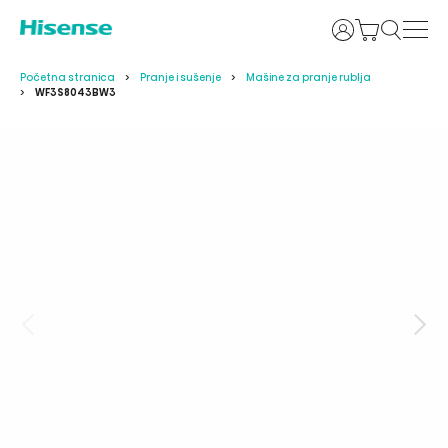
Prijava
Početna stranica
Pranje i sušenje
Mašine za pranje rublja
WF3S8043BW3