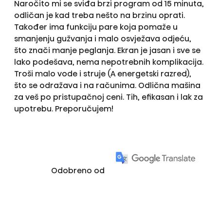
Naročito mi se sviđa brzi program od 15 minuta,
odličan je kad treba nešto na brzinu oprati.
Također ima funkciju pare koja pomaže u
smanjenju gužvanja i malo osvježava odjeću,
što znači manje peglanja. Ekran je jasan i sve se
lako podešava, nema nepotrebnih komplikacija.
Troši malo vode i struje (A energetski razred),
što se odražava i na računima. Odlična mašina
za veš po pristupačnoj ceni. Tih, efikasan i lak za
upotrebu. Preporučujem!
Odobreno od