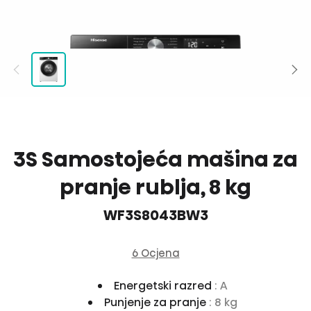
3S Samostojeća mašina za
pranje rublja, 8 kg
WF3S8043BW3
6 Ocjena
Energetski razred
: A
Punjenje za pranje
: 8 kg