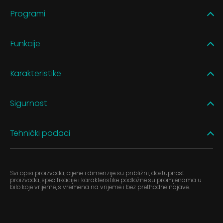
Programi
Funkcije
Karakteristike
Sigurnost
Tehnički podaci
Svi opisi proizvoda, cijene i dimenzije su približni, dostupnost
proizvoda, specifikacije i karakteristike podložne su promjenama u
bilo koje vrijeme, s vremena na vrijeme i bez prethodne najave.