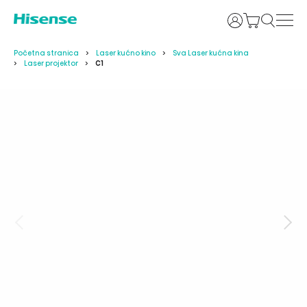
Prijava
Početna stranica
Laser kućno kino
Sva Laser kućna kina
Laser projektor
C1