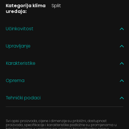
Kategorija klima
Split
uređaja:
Učinkovitost
Upravljanje
Karakteristike
Oprema
Tehnički podaci
Svi opisi proizvoda, cijene i dimenzije su približni, dostupnost
proizvoda, specifikacije i karakteristike podložne su promjenama u
bilo koje vrijeme, s vremena na vrijeme i bez prethodne najave.