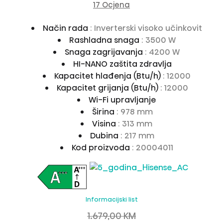
17 Ocjena
Način rada
: Inverterski visoko učinkovit
Rashladna snaga
: 3500 W
Snaga zagrijavanja
: 4200 W
HI-NANO zaštita zdravlja
Kapacitet hlađenja (Btu/h)
: 12000
Kapacitet grijanja (Btu/h)
: 12000
Wi-Fi upravljanje
Širina
: 978 mm
Visina
: 313 mm
Dubina
: 217 mm
Kod proizvoda
: 20004011
Informacijski list
1.679,00 KM