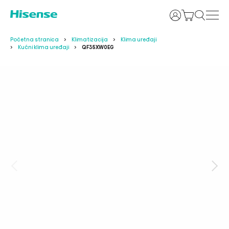
Prijava
Početna stranica
Klimatizacija
Klima uređaji
Kućni klima uređaji
QF35XW0EG