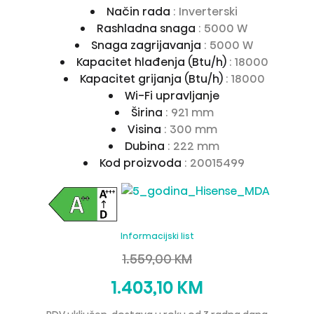
Način rada
: Inverterski
Rashladna snaga
: 5000 W
Snaga zagrijavanja
: 5000 W
Kapacitet hlađenja (Btu/h)
: 18000
Kapacitet grijanja (Btu/h)
: 18000
Wi-Fi upravljanje
Širina
: 921 mm
Visina
: 300 mm
Dubina
: 222 mm
Kod proizvoda
: 20015499
Informacijski list
1.559,00 KM
1.403,10 KM