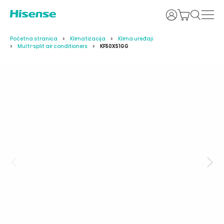
Prijava
Početna stranica
Klimatizacija
Klima uređaji
Multi-split air conditioners
KF50XS1GG