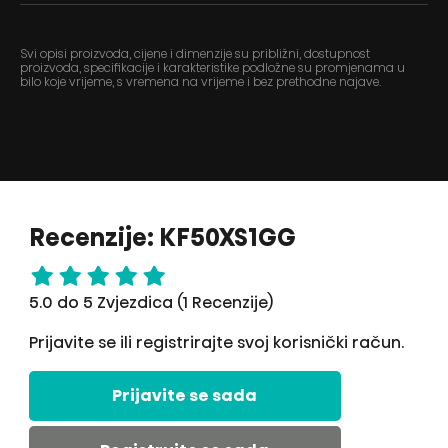
Svi opisi proizvoda, cijene i dimenzije su približni, dostupnost
proizvoda, specifikacije i karakteristike podložne su promjenama u
bilo koje vrijeme, s vremena na vrijeme i bez prethodne najave.
Recenzije: KF50XS1GG
5.0 do 5 Zvjezdica (1 Recenzije)
Prijavite se ili registrirajte svoj korisnički račun.
Prijavite se sada