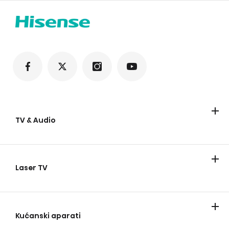
TV & Audio
Televizori
Soundbar zvučnici
Laser TV
Laser TV
Kućanski aparati