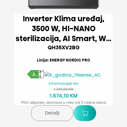
Inverter Klima uređaj,
3500 W, HI-NANO
sterilizacija, AI Smart, Wi-
Fi
QH35XV2BG
Linija: ENERGY NORDIC PRO
Informacijski list
1.749,00 KM
1.574,10 KM
PDV uključen, dostava u roku od 3 radna dana
Detalji