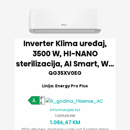
Inverter Klima uređaj,
3500 W, HI-NANO
sterilizacija, AI Smart, Wi-
Fi
QG35XV0EG
Linija: Energy Pro Plus
Informacijski list
1.309,00 KM
1.086,47 KM
PDV uključen, dostava u roku od 3 radna dana