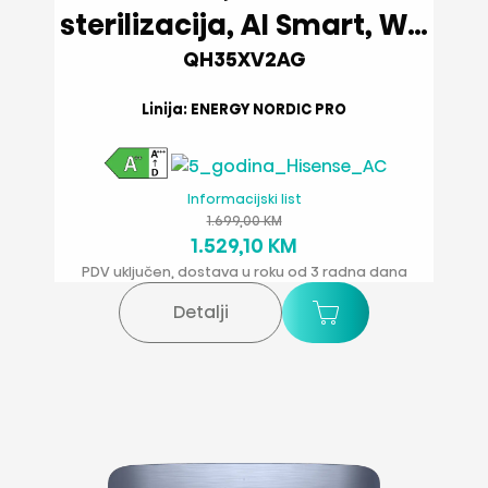
sterilizacija, AI Smart, Wi-
Fi
QH35XV2AG
Linija: ENERGY NORDIC PRO
Informacijski list
1.699,00 KM
1.529,10 KM
PDV uključen, dostava u roku od 3 radna dana
Detalji