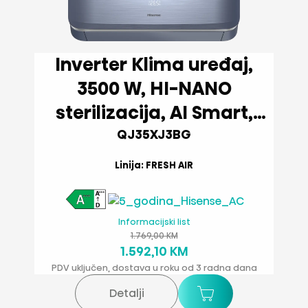
Inverter Klima uređaj,
3500 W, HI-NANO
sterilizacija, AI Smart,
Svjež zrak, Wi-Fi
QJ35XJ3BG
Linija: FRESH AIR
Informacijski list
1.769,00 KM
1.592,10 KM
PDV uključen, dostava u roku od 3 radna dana
Detalji