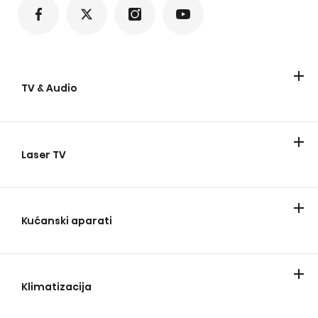
TV & Audio
Televizori
Soundbar zvučnici
Laser TV
Laser TV
Kućanski aparati
Frižideri
Pranje i sušenje
Pećnice i ploče za kuhanje
Usisavači
Klimatizacija